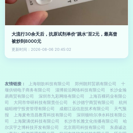
大流行30余天后，抗原试剂单价“跳水”至2元，最高曾
被炒到8000元
更新时间：2026-08-06 20:45:02
友情链接：
上海朝歆科技有限公司
郑州朗邦贸易有限公司
十
堰供销电子商务有限公司
淄博前沿网络科技有限公司
长沙金瀚
易商贸有限公司
深圳市九彩网络有限公司
上海百棵药业有限公
司
大同市华研科技有限责任公司
长沙德宁商贸有限公司
杭州
磁晅栩宁投资管理有限公司
成都江远信息技术有限公司
天气预
报
上海麦奇浩昌教育科技有限公司
深圳顿特尔净水科技有限公
司
上海聚满优科技有限公司
长沙市长雅文化传播有限公司
哈
尔滨宇之博科技开发有限公司
北京雨司科技有限公司
东鼎诚达