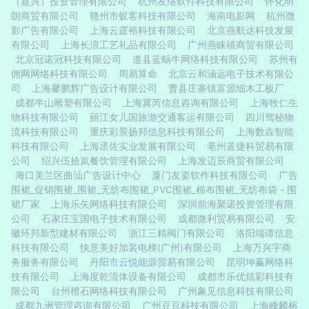
（嘉兴）投资管理有限公司
杭州友络软件科技有限公司
怀化明
朗商贸有限公司
赣州市蚁客科技有限公司
海南电影网
杭州微
影广告有限公司
上海云霆裕科技有限公司
北京燕航达科技发展
有限公司
上海长浪工艺礼品有限公司
广州燕睐禧商贸有限公司
北京冠诺冠科技有限公司
道县蓝蜗牛网络科技有限公司
苏州有
佣网网络科技有限公司
周易算命
北京云和涵远电子技术有限公
司
上海馨鹏辉广告设计有限公司
曹县庄寨镇富源细木工板厂
成都半山雕塑有限公司
上海冀芮信息咨询有限公司
上海牧仁生
物科技有限公司
丽江女儿国旅游交通客运有限公司
四川驾秘物
流科技有限公司
重庆彩景扬邦信息科技有限公司
上海数垚智能
科技有限公司
上海丞佐实业发展有限公司
亳州蓝捷科贸易有限
公司
绍兴伍拾岚餐饮管理有限公司
上海发迈辰商贸有限公司
海口美兰区曲汕广告设计中心
厦门友姿软件科技有限公司
广告
围裙_促销围裙_围裙_无纺布围裙_PVC围裙_棉布围裙_无纺布袋 - 围
裙厂家
上海乐矢网络科技有限公司
深圳前海聚诺投资管理有限
公司
石家庄宝国电子技术有限公司
成都微利贸易有限公司
安
徽环邦新型建材有限公司
浙江三精阀门有限公司
洛阳端谭信息
科技有限公司
快意美好加装电梯(广州)有限公司
上海万兴宇商
务服务有限公司
丹阳市云悦能源贸易有限公司
昆明坤赢网络科
技有限公司
上海度乾流体设备有限公司
成都市乐优炫彩科技有
限公司
台州檀石网络科技有限公司
广州象见信息科技有限公司
成都九洲管理咨询有限公司
广州豆豆科技有限公司
上海峰麟榕